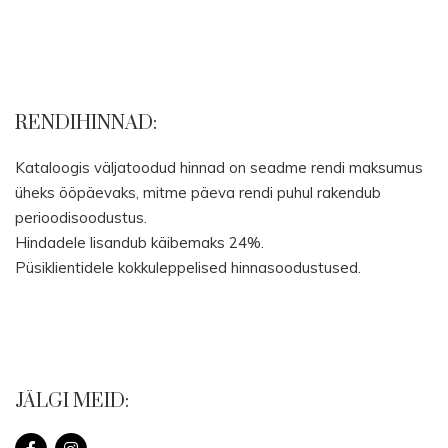
RENDIHINNAD:
Kataloogis väljatoodud hinnad on seadme rendi maksumus
üheks ööpäevaks, mitme päeva rendi puhul rakendub
perioodisoodustus.
Hindadele lisandub käibemaks 24%.
Püsiklientidele kokkuleppelised hinnasoodustused.
JÄLGI MEID: