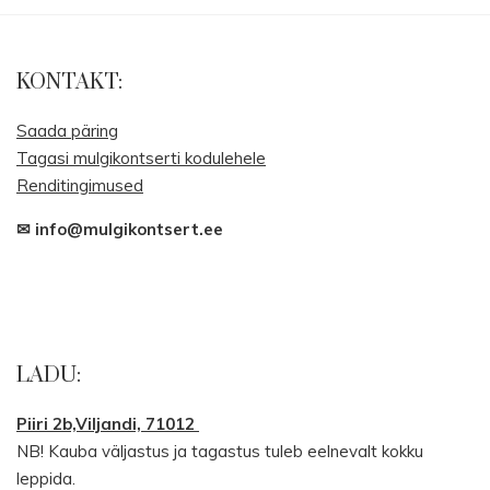
Post
navigation
KONTAKT:
Saada päring
Tagasi mulgikontserti kodulehele
Renditingimused
✉ info@mulgikontsert.ee
LADU:
Piiri 2b,Viljandi, 71012
NB! Kauba väljastus ja tagastus tuleb eelnevalt kokku
leppida.