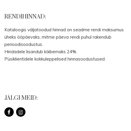
RENDIHINNAD:
Kataloogis väljatoodud hinnad on seadme rendi maksumus
üheks ööpäevaks, mitme päeva rendi puhul rakendub
perioodisoodustus.
Hindadele lisandub käibemaks 24%.
Püsiklientidele kokkuleppelised hinnasoodustused.
JÄLGI MEID: