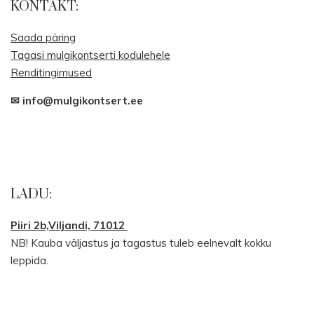
KONTAKT:
Saada päring
Tagasi mulgikontserti kodulehele
Renditingimused
✉ info@mulgikontsert.ee
LADU:
Piiri 2b,Viljandi, 71012
NB! Kauba väljastus ja tagastus tuleb eelnevalt kokku
leppida.